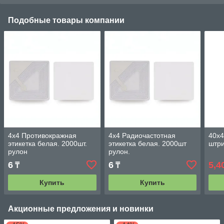
Подобные товары компании
4х4 Противокражная
4х4 Радиочастотная
40х4
этикетка белая. 2000шт.
этикетка белая. 2000шт
штри
рулон
рулон.
6
6
5,4
₸
₸
Купить
Купить
Акционные предложения и новинки