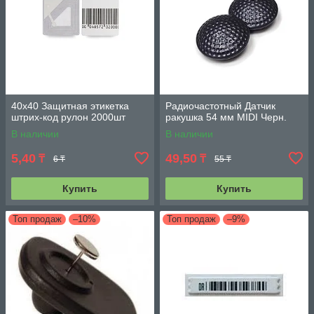
40х40 Защитная этикетка
Радиочастотный Датчик
штрих-код рулон 2000шт
ракушка 54 мм MIDI Черн.
В наличии
В наличии
5,40
49,50
₸
₸
6 ₸
55 ₸
Купить
Купить
Топ продаж
–10%
Топ продаж
–9%