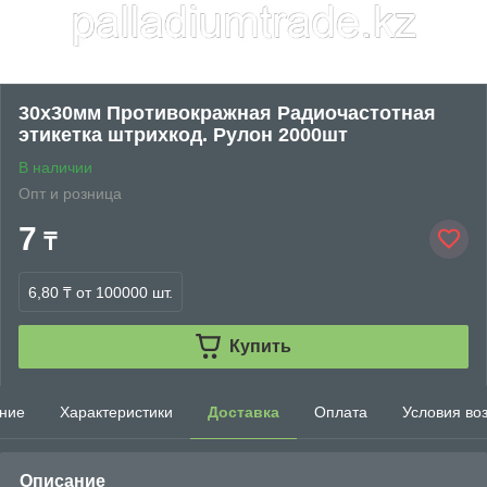
30х30мм Противокражная Радиочастотная
этикетка штрихкод. Рулон 2000шт
В наличии
Опт и розница
7
₸
6,80 ₸
от 100000 шт.
Купить
ние
Характеристики
Доставка
Оплата
Условия во
Описание