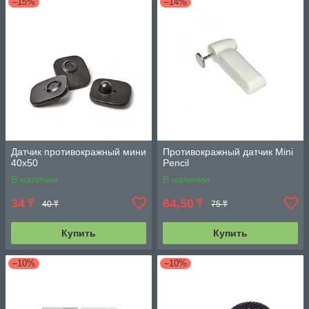
–15%
–14%
Датчик противокражный мини
Противокражный датчик Мini
40х50
Pencil
В наличии
В наличии
34
64,50
₸
₸
40 ₸
75 ₸
Купить
Купить
–10%
–10%