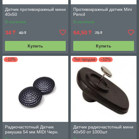
Датчик противокражный мини
Противокражный датчик Мini
40х50
Pencil
В наличии
В наличии
34
64,50
₸
₸
40 ₸
75 ₸
Купить
Купить
–10%
Топ продаж
–10%
Радиочастотный Датчик
Датчик радиочастотный мини
ракушка 54 мм MIDI Черн.
40х50 от 1000шт