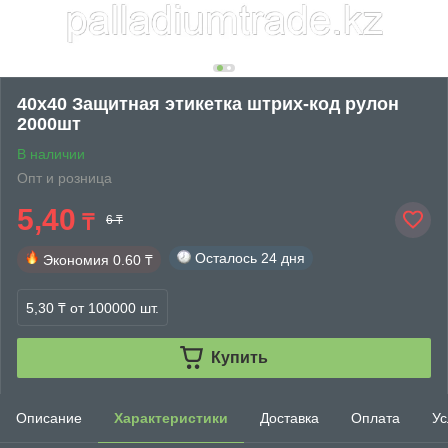
40х40 Защитная этикетка штрих-код рулон
2000шт
В наличии
Опт и розница
5,40
₸
6 ₸
Осталось
24 дня
Экономия
0.60 ₸
5,30 ₸
от 100000 шт.
Купить
Описание
Характеристики
Доставка
Оплата
Ус