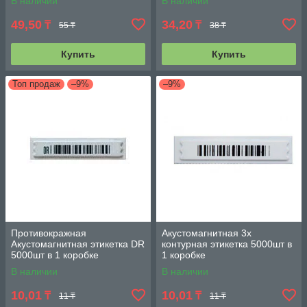
В наличии
В наличии
49,50
34,20
₸
₸
55 ₸
38 ₸
Купить
Купить
Топ продаж
–9%
–9%
Противокражная
Акустомагнитная 3х
Акустомагнитная этикетка DR
контурная этикетка 5000шт в
5000шт в 1 коробке
1 коробке
В наличии
В наличии
10,01
10,01
₸
₸
11 ₸
11 ₸