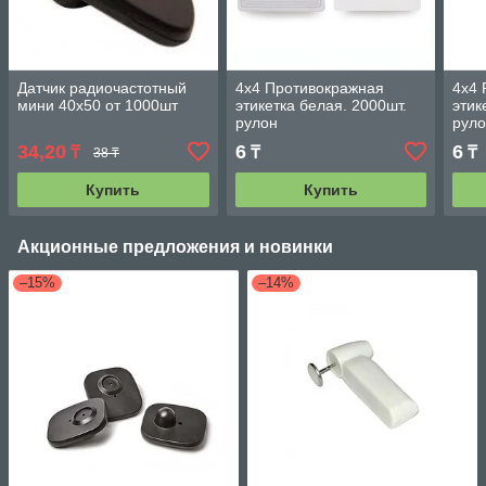
Датчик радиочастотный
4х4 Противокражная
4х4 
мини 40х50 от 1000шт
этикетка белая. 2000шт.
этик
рулон
руло
34,20
6
6
₸
₸
₸
38 ₸
Купить
Купить
Акционные предложения и новинки
–15%
–14%