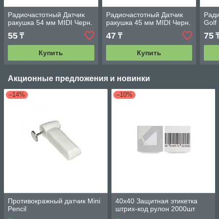
Радиочастотный Датчик
Радиочастотный Датчик
Ради
ракушка 54 мм MIDI Черн.
ракушка 45 мм MIDI Черн.
Golf
55
47
75
₸
₸
Купить
Купить
Акционные предложения и новинки
–14%
–10%
Противокражный датчик Мini
40х40 Защитная этикетка
Pencil
штрих-код рулон 2000шт