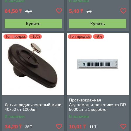
В наличии
В наличии
64,50
5,40
₸
₸
75 ₸
6 ₸
Купить
Купить
Топ продаж
–10%
Топ продаж
–9%
Противокражная
Датчик радиочастотный мини
Акустомагнитная этикетка DR
40х50 от 1000шт
5000шт в 1 коробке
В наличии
В наличии
34,20
10,01
₸
₸
38 ₸
11 ₸