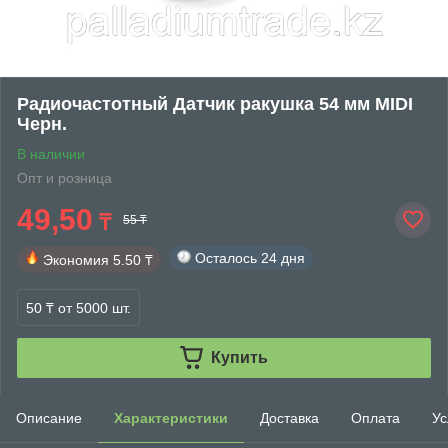
Радиочастотный Датчик ракушка 54 мм MIDI
Черн.
В наличии
Опт и розница
49,50
₸
55 ₸
Осталось
24 дня
Экономия
5.50 ₸
50 ₸
от 5000 шт.
Купить
Описание
Характеристики
Доставка
Оплата
Ус