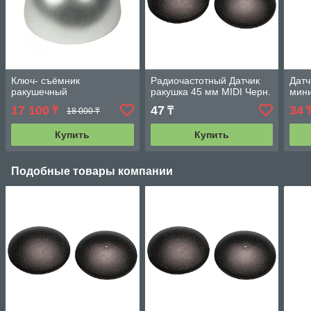
Ключ- съёмник
Радиочастотный Датчик
Датч
ракушечный
ракушка 45 мм MIDI Черн.
мин
17 100
47
34
₸
₸
18 000 ₸
Купить
Купить
Подобные товары компании