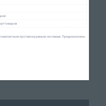
дной
орттоваров
стомагнитным противокражным системам. Предназначены