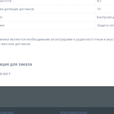
частота
8.2
ие детекции датчиков
10
йс
Беспрово
ние
Защита сп
мники являются необходимыми аксессуарами к радиочастотным и аку
я жестких датчиков.
ция для заказа
8 000 ₸
ОДУКЦИЯ
ДОПОЛНИТЕЛЬНО