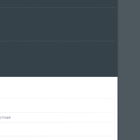
отная