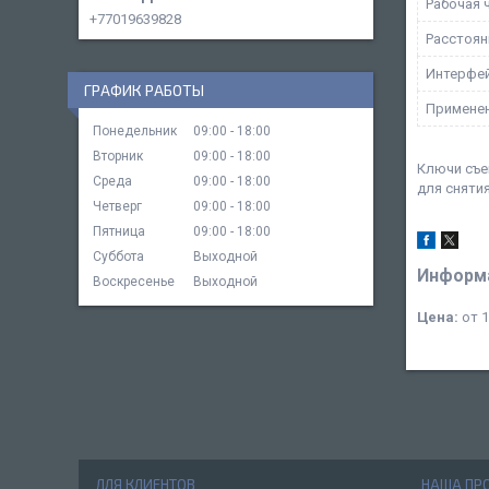
Рабочая 
+77019639828
Расстоян
Интерфе
ГРАФИК РАБОТЫ
Примене
Понедельник
09:00
18:00
Вторник
09:00
18:00
Ключи съе
Среда
09:00
18:00
для сняти
Четверг
09:00
18:00
Пятница
09:00
18:00
Суббота
Выходной
Информа
Воскресенье
Выходной
Цена:
от 1
ДЛЯ КЛИЕНТОВ
НАША ПР